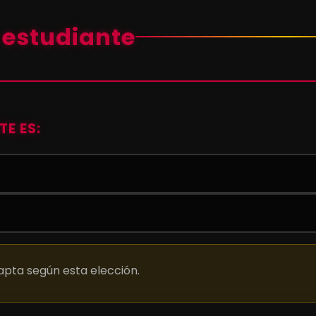
 estudiante
TE ES:
dapta según esta elección.