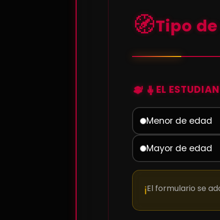
🧭
Tipo de
👨‍🎓
EL ESTUDIAN
Menor de edad
Mayor de edad
El formulario se a
ℹ️