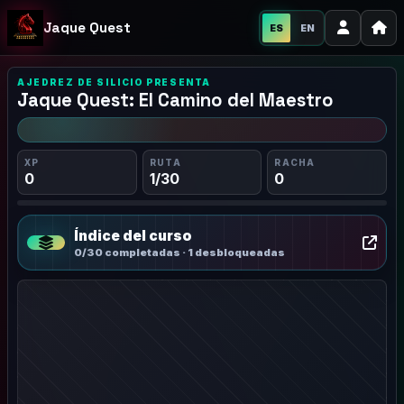
Jaque Quest
ES
EN
AJEDREZ DE SILICIO PRESENTA
Jaque Quest: El Camino del Maestro
XP
RUTA
RACHA
0
1/30
0
Índice del curso
0/30 completadas · 1 desbloqueadas